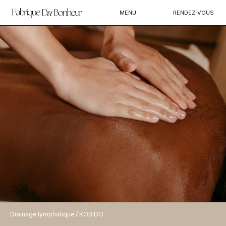
MENU
RENDEZ-VOUS
DRAINAGE LYMPHATIQUE / KOBIDO
Profitez d'un drainage lymphatique pour stimuler votre circulation et 
détoxifier votre corps. Ce soin doux mais efficace aide à réduire les 
gonflements et à améliorer votre bien-être général. Réservez votre 
session pour une sensation de légèreté et de revitalisation.
Drainage lymphatique / KOBIDO