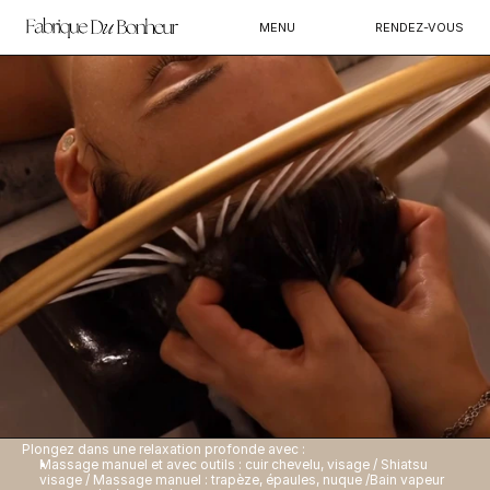
MENU
RENDEZ-VOUS
HEAD SPA
PREMIUM - 45 min
70 €
Une pause détente avec :
Massage manuel et avec outils du cuir chevelu, visage, trapèzes, 
épaules, nuque / Bain vapeur cheveux au choix / Séchage léger
HEAD SPA VIP - 1h
90 €
Plongez dans une relaxation profonde avec :
Massage manuel et avec outils : cuir chevelu, visage / Shiatsu 
visage / Massage manuel : trapèze, épaules, nuque /Bain vapeur 